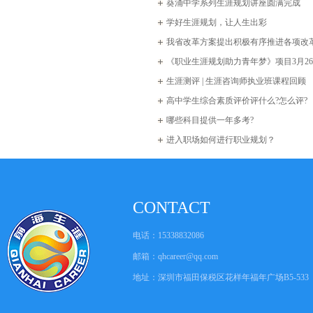
葵涌中学系列生涯规划讲座圆满完成
学好生涯规划，让人生出彩
我省改革方案提出积极有序推进各项改
是什么?
《职业生涯规划助力青年梦》项目3月2
动
生涯测评 | 生涯咨询师执业班课程回顾
高中学生综合素质评价评什么?怎么评?
哪些科目提供一年多考?
进入职场如何进行职业规划？
CONTACT
电话：15338832086
邮箱：
qhcareer@qq.com
地址：深圳市福田保税区花样年福年广场B5-533