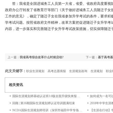
答：我省是全国进城务工人员第一大省，省委、省政府高度重视随
政府办公厅转发了省教育厅等部门《关于做好进城务工人员随迁子女
工作的意见》，确定了随迁子女在我省参加升学考试的条件，要求积
学考试问题。按照省政府文件精神，改革方案把促进随迁子女升学考
内容，进一步落实和完善随迁子女升学考试政策措施，切实保障随迁
上一篇：
我省高考综合改革什么时候启动?
下一篇：
基于高考基
此文关键字：
职业生涯规划
高考志愿填报
生涯规划咨询
生涯规划
职业
相关资讯
国际生涯规划师基础认证班3.0版全面升级快来报名吧~
如何成为一名可
回顾 | 第16期国际生涯规划师认证培训圆满结束
NCDA国际生涯规划师培训（深圳市福田中学专场）圆满结束
【生涯在行动】