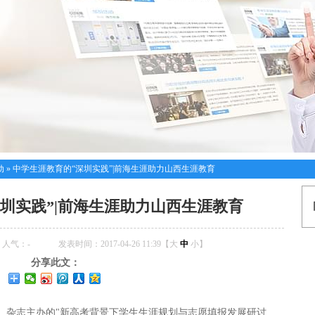
动
»
中学生涯教育的“深圳实践”|前海生涯助力山西生涯教育
圳实践”|前海生涯助力山西生涯教育
人气：
-
发表时间：2017-04-26 11:39【
大
中
小
】
分享此文：
考）杂志主办的"新高考背景下学生生涯规划与志愿填报发展研讨