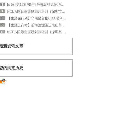
回顾 | 第15期国际生涯规划师认证培训圆满结束
NCDA国际生涯规划师培训（深圳市福田中学专场）圆满结束
【生涯在行动】华南区首批CDA顺利结业啦！
【生涯进行时】前海生涯走进南山外国语滨海中学
NCDA国际生涯规划师培训（深圳奥斯翰外语学校专场）圆满结束
最新资讯文章
您的浏览历史