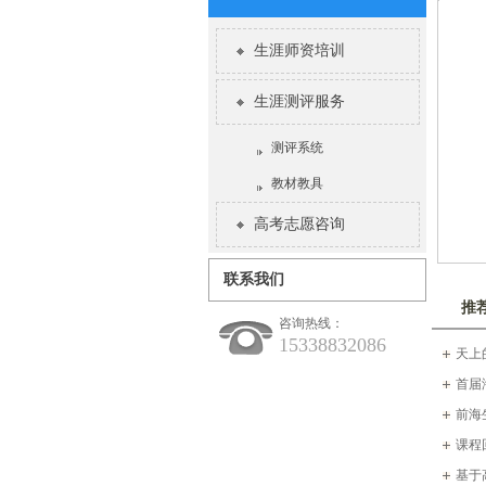
生涯师资培训
生涯测评服务
测评系统
教材教具
高考志愿咨询
联系我们
推
咨询热线：
15338832086
天上
文
首届
副院长
前海
动
课程
场）圆
基于