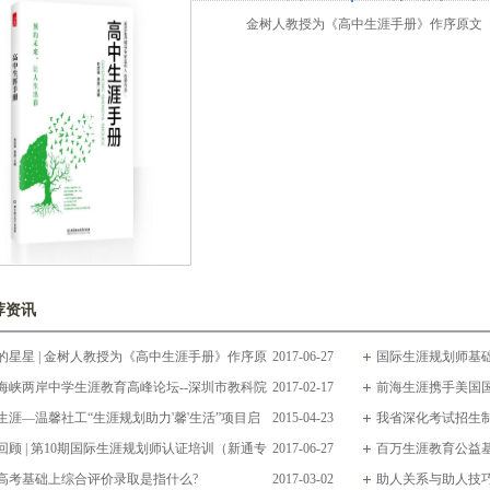
金树人教授为《高中生涯手册》作序原文
荐资讯
的星星 | 金树人教授为《高中生涯手册》作序原
2017-06-27
国际生涯规划师基础
海峡两岸中学生涯教育高峰论坛--深圳市教科院
2017-02-17
吧~
前海生涯携手美国
宾华讲话
生涯—温馨社工“生涯规划助力'馨'生活”项目启
2015-04-23
师（CDP）认证风暴
我省深化考试招生
回顾 | 第10期国际生涯规划师认证培训（新通专
2017-06-27
百万生涯教育公益
满结束
高考基础上综合评价录取是指什么?
2017-03-02
助人关系与助人技巧