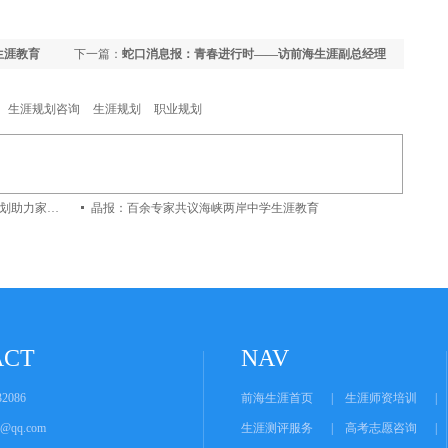
生涯教育
下一篇：
蛇口消息报：青春进行时——访前海生涯副总经理
李超
生涯规划咨询
生涯规划
职业规划
媒体聚焦：李超做客光明大讲堂，生涯规划助力家庭教育
晶报：百余专家共议海峡两岸中学生涯教育
ACT
NAV
2086
前海生涯首页
|
生涯师资培训
|
er@qq.com
生涯测评服务
|
高考志愿咨询
|