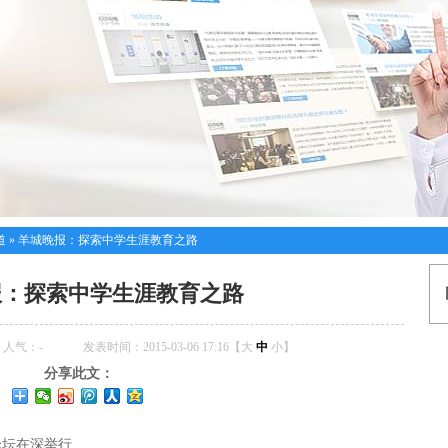
道
»
羊城晚报：探索中学生涯教育之路
报：探索中学生涯教育之路
人气：
-
发表时间：2015-03-06 17:16【
大
中
小
】
分享此文：
论坛在深举行