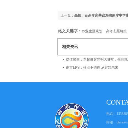
上一篇：
晶报：百余专家共议海峡两岸中学
此文关键字：
职业生涯规划
高考志愿填报
相关资讯
南方日报：择业不彷徨 从容对未来
CONT
电话：1533883
邮箱：
qhcare