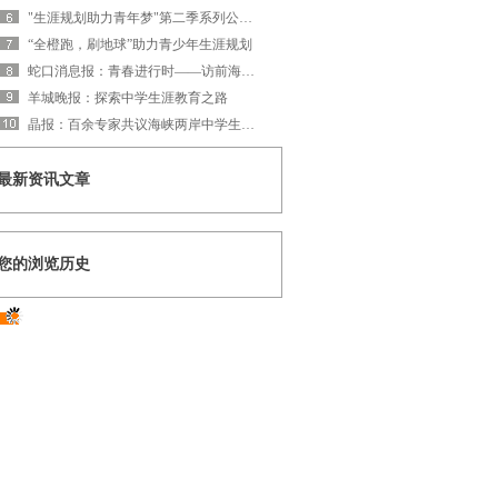
"生涯规划助力青年梦"第二季系列公益活动圆满落幕
“全橙跑，刷地球”助力青少年生涯规划
蛇口消息报：青春进行时——访前海生涯副总经理李超
羊城晚报：探索中学生涯教育之路
晶报：百余专家共议海峡两岸中学生涯教育
最新资讯文章
您的浏览历史