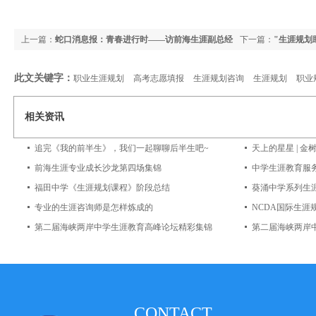
上一篇：
蛇口消息报：青春进行时——访前海生涯副总经
下一篇：
"生涯规划
理李超
幕
此文关键字：
职业生涯规划
高考志愿填报
生涯规划咨询
生涯规划
职业
相关资讯
追完《我的前半生》，我们一起聊聊后半生吧~
前海生涯专业成长沙龙第四场集锦
中学生涯教育服务
福田中学《生涯规划课程》阶段总结
葵涌中学系列生
专业的生涯咨询师是怎样炼成的
NCDA国际生
第二届海峡两岸中学生涯教育高峰论坛精彩集锦
CONTACT