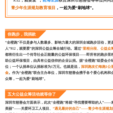
“9.12，就要爱”，
前海生涯
联合深圳市慈善会等单位共同
青少年生涯规划教育项目
，
一起为爱“刷地球”。
你跑步，我捐款
“全橙跑”不仅是参与人数最多、影响力最大的深圳全城跑步活动，更
人“912，就要爱”的深圳公益众筹全城行动。通过
“里程分段、公益众
都将衍生出一个传导社会正能量的公益环保项目——即所有的跑步里
助公益环保项目，由具有公益信仰的企业认捐。据“全橙跑”组委会介绍
位；一个认捐单位认捐标准为1万元。也就是说，
深圳跑友们每跑1公
金
。作为“全橙跑”联合主办单位，深圳市慈善会携手各个爱心机构和
众筹，一起为爱“刷地球”。
五大公益众筹活动就等你了
深圳市慈善会方面表示，此次“全橙跑”将就“寻找需要帮助的人”——
美丽”——关爱环卫工人项目、
“遇见最好的自己”——青少年生涯规