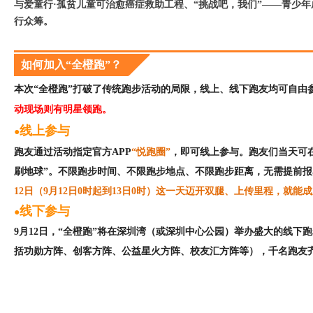
与爱童行·孤贫儿童可治愈癌症救助工程、“挑战吧，我们”——青少
行众筹。
如何加入“全橙跑”？
本次“全橙跑”打破了传统跑步活动的局限，线上、线下跑友均可自由
动现场则有明星领跑。
线上参与
●
跑友通过活动指定官方APP
“悦跑圈”
，即可线上参与。跑友们当天可
刷地球”。不限跑步时间、不限跑步地点、不限跑步距离，无需提前
12日（9月12日0时起到13日0时）这一天迈开双腿、上传里程，就能
线下参与
●
9月12日，“全橙跑”将在深圳湾（或深圳中心公园）举办盛大的线下
括功勋方阵、创客方阵、公益星火方阵、校友汇方阵等），千名跑友