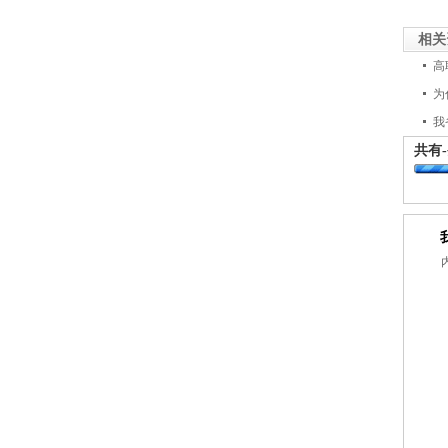
相关
高
为
我
共有
-