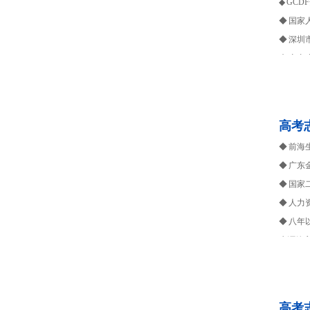
◆ GC
◆ 国家
◆ 深
◆ 广
◆ 《
◆ 深
◆ 23
高考
生涯箴
◆ 前
◆ 广东
◆ 国家
◆ 人
◆ 八
生涯箴
出人生
高考