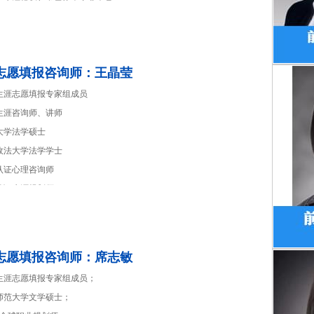
圳市生涯规划与发展协会专业会员；
圳市赛德尔企业管理咨询有限公司副总经理；
圳市灵畅互动科技有限公司总经理助理；
年国内500强研发管理、人力资源、企业经营管理经验；多年培训咨询经
志愿填报咨询师：王晶莹
P项目管理专业人士。
海生涯志愿填报专家组成员
言：凡事预则立，不预则废。生涯更是如此！
生涯咨询师、讲师
大学法学硕士
政法大学法学学士
认证心理咨询师
认证生涯规划师
圳市生涯规划与发展协会专业会员
年大型企业融资、并购等涉外法务及职场新人培养经验。
言：君子务本，本立而道生。
志愿填报咨询师：席志敏
海生涯志愿填报专家组成员；
师范大学文学硕士；