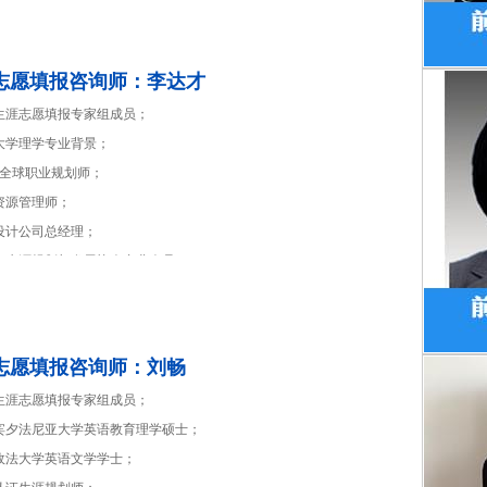
言：工欲善其事，必先利其器；凡事预则立，不预则废。
志愿填报咨询师：李达才
海生涯志愿填报专家组成员；
大学理学专业背景；
DF全球职业规划师；
资源管理师；
设计公司总经理；
圳市生涯规划与发展协会专业会员；
圳大学双周招聘会特约咨询师；
圳大学大学生心理健康教育协会基金会副理事长；
年人力资源管理培训与企业管理咨询经验，专注于职场信息咨询服务，搭建
志愿填报咨询师：刘畅
会职业信息的桥梁。
海生涯志愿填报专家组成员；
言：闻道有先后，术业有专攻，如是而已。
国宾夕法尼亚大学英语教育理学硕士；
国政法大学英语文学学士；