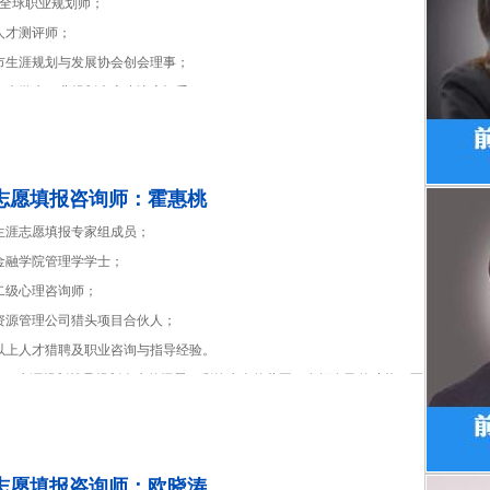
DF全球职业规划师；
人才测评师；
圳市生涯规划与发展协会创会理事；
东省大学生职业规划大赛省决赛评委；
大学生生涯规划与管理》副主编；
圳某人力资源公司首席顾问；
年工作经验，10多年人力资源实战和中高层管理经验。
志愿填报咨询师：霍惠桃
言：生涯之学，即应变之学。
海生涯志愿填报专家组成员；
金融学院管理学学士；
二级心理咨询师；
力资源管理公司猎头项目合伙人；
年以上人才猎聘及职业咨询与指导经验。
言：生涯规划就是规划人生的远景，彩绘生命的蓝图，发挥自己的才能，写
的剧本。
志愿填报咨询师：欧晓涛