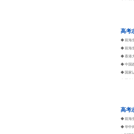
◆ 深
◆ 深
◆ 深
◆ 十多
高考
验；PM
◆ 前
生涯箴
◆ 前海
◆ 香港
◆ 中国
◆ 国家
◆ 国家
◆ 深
◆ 多
生涯箴
高考
◆ 前
◆ 华中