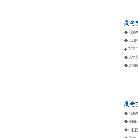
生涯箴
高考
◆ 前
◆ 深圳
◆ GC
◆ 人力
◆ 装饰
◆ 深
◆ 深
◆ 深
◆ 多
高考
连接社
◆ 前
生涯箴
◆ 美
◆ 中