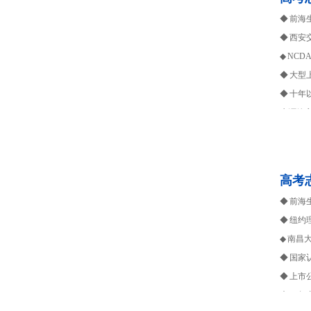
◆ 前
◆ 西安
◆ NC
◆ 大
◆ 十
生涯箴言：
高考
◆ 前
◆ 纽约
◆ 南昌
◆ 国家
◆ 上
◆ 10